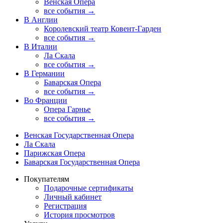
Венская Опера
все события →
В Англии
Королевский театр Ковент-Гарден
все события →
В Италии
Ла Скала
все события →
В Германии
Баварская Опера
все события →
Во Франции
Опера Гарнье
все события →
Венская Государственная Опера
Ла Скала
Парижская Опера
Баварская Государственная Опера
Покупателям
Подарочные сертификаты
Личный кабинет
Регистрация
История просмотров