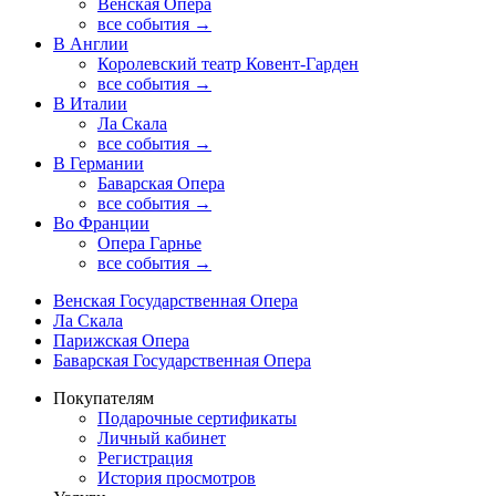
Венская Опера
все события →
В Англии
Королевский театр Ковент-Гарден
все события →
В Италии
Ла Скала
все события →
В Германии
Баварская Опера
все события →
Во Франции
Опера Гарнье
все события →
Венская Государственная Опера
Ла Скала
Парижская Опера
Баварская Государственная Опера
Покупателям
Подарочные сертификаты
Личный кабинет
Регистрация
История просмотров