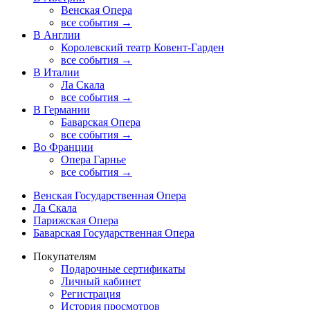
Венская Опера
все события →
В Англии
Королевский театр Ковент-Гарден
все события →
В Италии
Ла Скала
все события →
В Германии
Баварская Опера
все события →
Во Франции
Опера Гарнье
все события →
Венская Государственная Опера
Ла Скала
Парижская Опера
Баварская Государственная Опера
Покупателям
Подарочные сертификаты
Личный кабинет
Регистрация
История просмотров