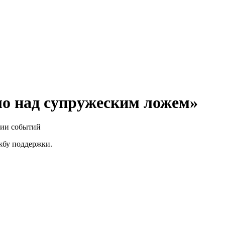
ло над супружеским ложем»
нии событий
ужбу поддержки.