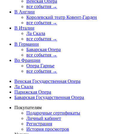
Венская Опера
все события →
В Англии
Королевский театр Ковент-Гарден
все события →
В Италии
Ла Скала
все события →
В Германии
Баварская Опера
все события →
Во Франции
Опера Гарнье
все события →
Венская Государственная Опера
Ла Скала
Парижская Опера
Баварская Государственная Опера
Покупателям
Подарочные сертификаты
Личный кабинет
Регистрация
История просмотров