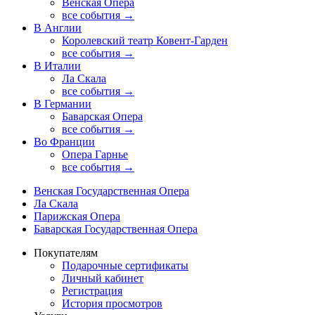
Венская Опера
все события →
В Англии
Королевский театр Ковент-Гарден
все события →
В Италии
Ла Скала
все события →
В Германии
Баварская Опера
все события →
Во Франции
Опера Гарнье
все события →
Венская Государственная Опера
Ла Скала
Парижская Опера
Баварская Государственная Опера
Покупателям
Подарочные сертификаты
Личный кабинет
Регистрация
История просмотров