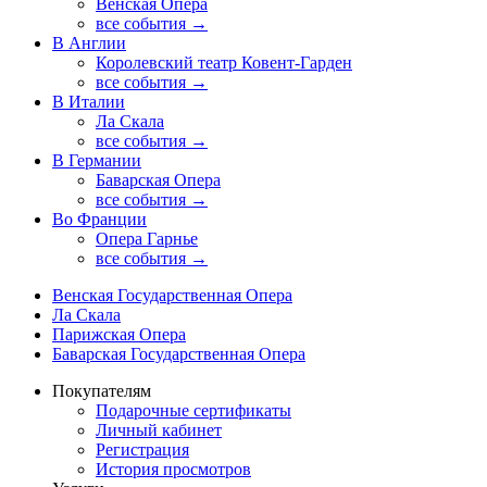
Венская Опера
все события →
В Англии
Королевский театр Ковент-Гарден
все события →
В Италии
Ла Скала
все события →
В Германии
Баварская Опера
все события →
Во Франции
Опера Гарнье
все события →
Венская Государственная Опера
Ла Скала
Парижская Опера
Баварская Государственная Опера
Покупателям
Подарочные сертификаты
Личный кабинет
Регистрация
История просмотров