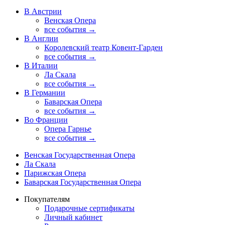
В Австрии
Венская Опера
все события →
В Англии
Королевский театр Ковент-Гарден
все события →
В Италии
Ла Скала
все события →
В Германии
Баварская Опера
все события →
Во Франции
Опера Гарнье
все события →
Венская Государственная Опера
Ла Скала
Парижская Опера
Баварская Государственная Опера
Покупателям
Подарочные сертификаты
Личный кабинет