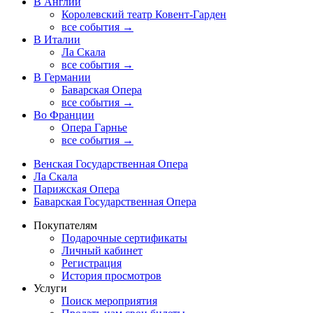
В Англии
Королевский театр Ковент-Гарден
все события →
В Италии
Ла Скала
все события →
В Германии
Баварская Опера
все события →
Во Франции
Опера Гарнье
все события →
Венская Государственная Опера
Ла Скала
Парижская Опера
Баварская Государственная Опера
Покупателям
Подарочные сертификаты
Личный кабинет
Регистрация
История просмотров
Услуги
Поиск мероприятия