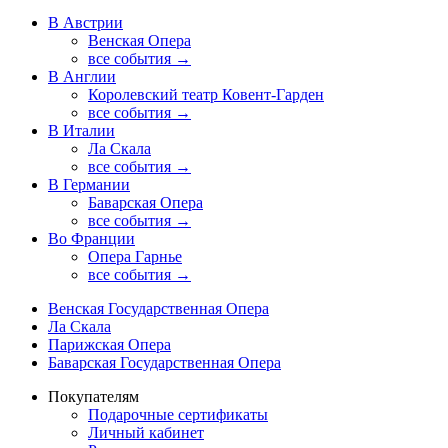
В Австрии
Венская Опера
все события →
В Англии
Королевский театр Ковент-Гарден
все события →
В Италии
Ла Скала
все события →
В Германии
Баварская Опера
все события →
Во Франции
Опера Гарнье
все события →
Венская Государственная Опера
Ла Скала
Парижская Опера
Баварская Государственная Опера
Покупателям
Подарочные сертификаты
Личный кабинет