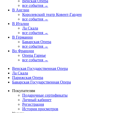
Венская Опера
все события →
В Англии
Королевский театр Ковент-Гарден
все события →
В Италии
Ла Скала
все события →
В Германии
Баварская Опера
все события →
Во Франции
Опера Гарнье
все события →
Венская Государственная Опера
Ла Скала
Парижская Опера
Баварская Государственная Опера
Покупателям
Подарочные сертификаты
Личный кабинет
Регистрация
История просмотров