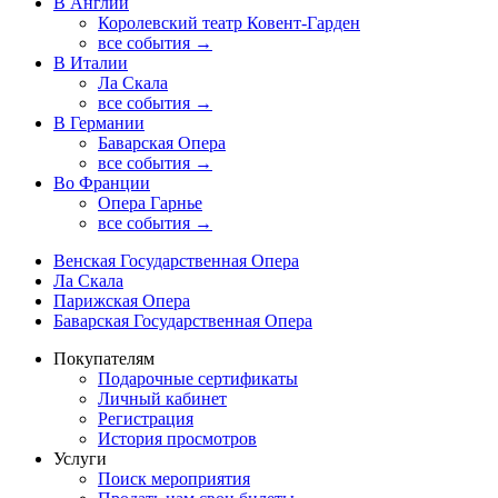
В Англии
Королевский театр Ковент-Гарден
все события →
В Италии
Ла Скала
все события →
В Германии
Баварская Опера
все события →
Во Франции
Опера Гарнье
все события →
Венская Государственная Опера
Ла Скала
Парижская Опера
Баварская Государственная Опера
Покупателям
Подарочные сертификаты
Личный кабинет
Регистрация
История просмотров
Услуги
Поиск мероприятия