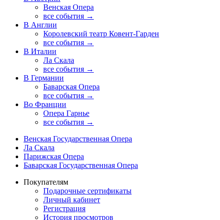
Венская Опера
все события →
В Англии
Королевский театр Ковент-Гарден
все события →
В Италии
Ла Скала
все события →
В Германии
Баварская Опера
все события →
Во Франции
Опера Гарнье
все события →
Венская Государственная Опера
Ла Скала
Парижская Опера
Баварская Государственная Опера
Покупателям
Подарочные сертификаты
Личный кабинет
Регистрация
История просмотров