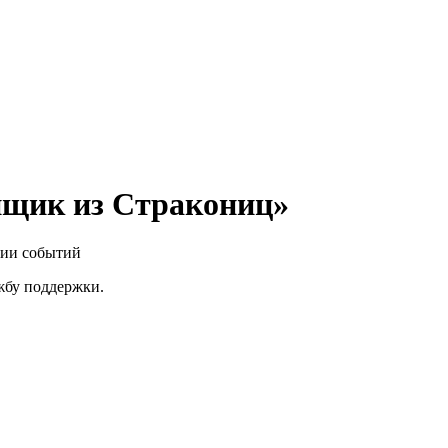
нщик из Стракониц»
нии событий
ужбу поддержки.