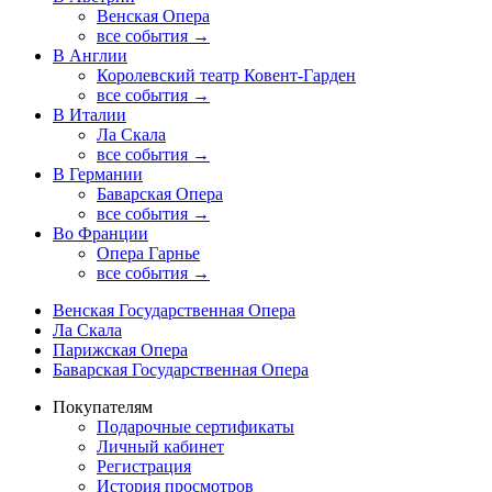
Венская Опера
все события →
В Англии
Королевский театр Ковент-Гарден
все события →
В Италии
Ла Скала
все события →
В Германии
Баварская Опера
все события →
Во Франции
Опера Гарнье
все события →
Венская Государственная Опера
Ла Скала
Парижская Опера
Баварская Государственная Опера
Покупателям
Подарочные сертификаты
Личный кабинет
Регистрация
История просмотров