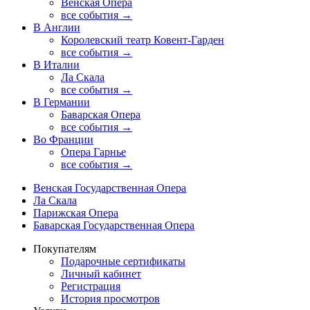
Венская Опера
все события →
В Англии
Королевский театр Ковент-Гарден
все события →
В Италии
Ла Скала
все события →
В Германии
Баварская Опера
все события →
Во Франции
Опера Гарнье
все события →
Венская Государственная Опера
Ла Скала
Парижская Опера
Баварская Государственная Опера
Покупателям
Подарочные сертификаты
Личный кабинет
Регистрация
История просмотров