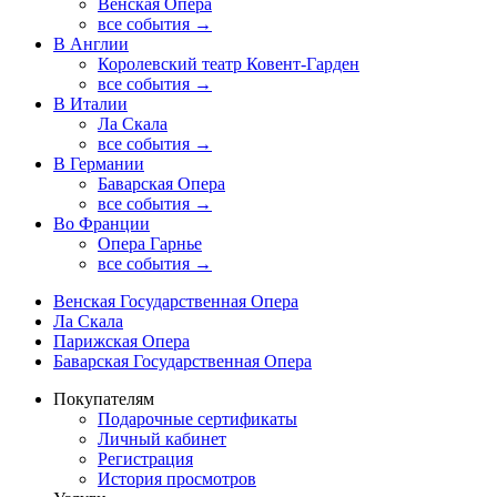
Венская Опера
все события →
В Англии
Королевский театр Ковент-Гарден
все события →
В Италии
Ла Скала
все события →
В Германии
Баварская Опера
все события →
Во Франции
Опера Гарнье
все события →
Венская Государственная Опера
Ла Скала
Парижская Опера
Баварская Государственная Опера
Покупателям
Подарочные сертификаты
Личный кабинет
Регистрация
История просмотров