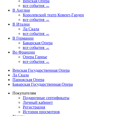
Венская Опера
все события →
В Англии
Королевский театр Ковент-Гарден
все события →
В Италии
Ла Скала
все события →
В Германии
Баварская Опера
все события →
Во Франции
Опера Гарнье
все события →
Венская Государственная Опера
Ла Скала
Парижская Опера
Баварская Государственная Опера
Покупателям
Подарочные сертификаты
Личный кабинет
Регистрация
История просмотров