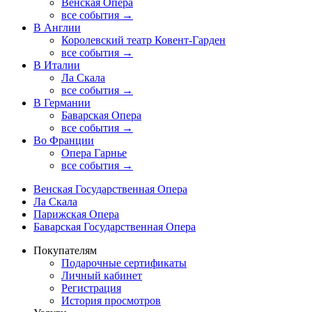
Венская Опера
все события →
В Англии
Королевский театр Ковент-Гарден
все события →
В Италии
Ла Скала
все события →
В Германии
Баварская Опера
все события →
Во Франции
Опера Гарнье
все события →
Венская Государственная Опера
Ла Скала
Парижская Опера
Баварская Государственная Опера
Покупателям
Подарочные сертификаты
Личный кабинет
Регистрация
История просмотров