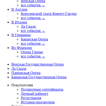
Венская Опера
все события →
В Англии
Королевский театр Ковент-Гарден
все события →
В Италии
Ла Скала
все события →
В Германии
Баварская Опера
все события →
Во Франции
Опера Гарнье
все события →
Венская Государственная Опера
Ла Скала
Парижская Опера
Баварская Государственная Опера
Покупателям
Подарочные сертификаты
Личный кабинет
Регистрация
История просмотров