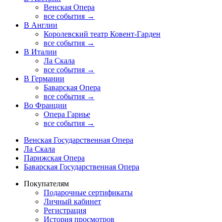
Венская Опера
все события →
В Англии
Королевский театр Ковент-Гарден
все события →
В Италии
Ла Скала
все события →
В Германии
Баварская Опера
все события →
Во Франции
Опера Гарнье
все события →
Венская Государственная Опера
Ла Скала
Парижская Опера
Баварская Государственная Опера
Покупателям
Подарочные сертификаты
Личный кабинет
Регистрация
История просмотров