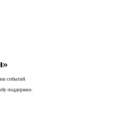
я»
нии событий
ужбу поддержки.