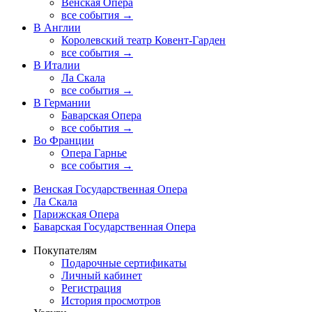
Венская Опера
все события →
В Англии
Королевский театр Ковент-Гарден
все события →
В Италии
Ла Скала
все события →
В Германии
Баварская Опера
все события →
Во Франции
Опера Гарнье
все события →
Венская Государственная Опера
Ла Скала
Парижская Опера
Баварская Государственная Опера
Покупателям
Подарочные сертификаты
Личный кабинет
Регистрация
История просмотров