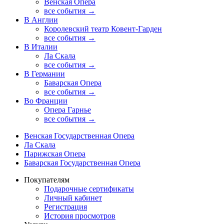
Венская Опера
все события →
В Англии
Королевский театр Ковент-Гарден
все события →
В Италии
Ла Скала
все события →
В Германии
Баварская Опера
все события →
Во Франции
Опера Гарнье
все события →
Венская Государственная Опера
Ла Скала
Парижская Опера
Баварская Государственная Опера
Покупателям
Подарочные сертификаты
Личный кабинет
Регистрация
История просмотров