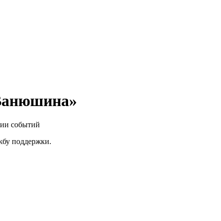
 Ванюшина»
нии событий
ужбу поддержки.