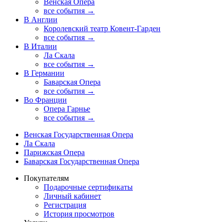
Венская Опера
все события →
В Англии
Королевский театр Ковент-Гарден
все события →
В Италии
Ла Скала
все события →
В Германии
Баварская Опера
все события →
Во Франции
Опера Гарнье
все события →
Венская Государственная Опера
Ла Скала
Парижская Опера
Баварская Государственная Опера
Покупателям
Подарочные сертификаты
Личный кабинет
Регистрация
История просмотров