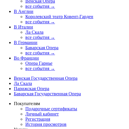
Венская Опера
все события →
В Англии
Королевский театр Ковент-Гарден
все события →
В Италии
Ла Скала
все события →
В Германии
Баварская Опера
все события →
Во Франции
Опера Гарнье
все события →
Венская Государственная Опера
Ла Скала
Парижская Опера
Баварская Государственная Опера
Покупателям
Подарочные сертификаты
Личный кабинет
Регистрация
История просмотров