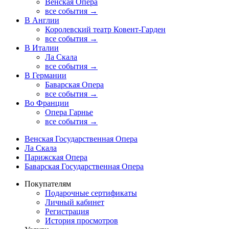
Венская Опера
все события →
В Англии
Королевский театр Ковент-Гарден
все события →
В Италии
Ла Скала
все события →
В Германии
Баварская Опера
все события →
Во Франции
Опера Гарнье
все события →
Венская Государственная Опера
Ла Скала
Парижская Опера
Баварская Государственная Опера
Покупателям
Подарочные сертификаты
Личный кабинет
Регистрация
История просмотров