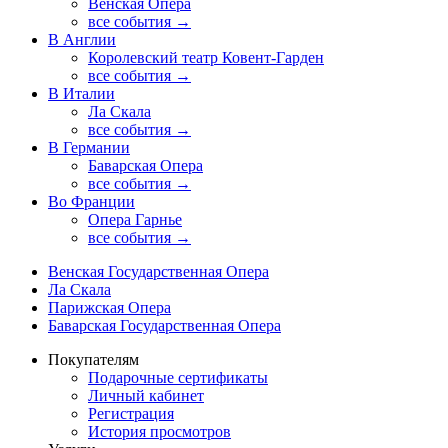
Венская Опера
все события →
В Англии
Королевский театр Ковент-Гарден
все события →
В Италии
Ла Скала
все события →
В Германии
Баварская Опера
все события →
Во Франции
Опера Гарнье
все события →
Венская Государственная Опера
Ла Скала
Парижская Опера
Баварская Государственная Опера
Покупателям
Подарочные сертификаты
Личный кабинет
Регистрация
История просмотров