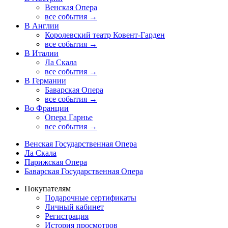
Венская Опера
все события →
В Англии
Королевский театр Ковент-Гарден
все события →
В Италии
Ла Скала
все события →
В Германии
Баварская Опера
все события →
Во Франции
Опера Гарнье
все события →
Венская Государственная Опера
Ла Скала
Парижская Опера
Баварская Государственная Опера
Покупателям
Подарочные сертификаты
Личный кабинет
Регистрация
История просмотров