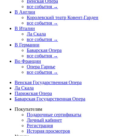
Венская Опера
все события →
В Англии
Королевский театр Ковент-Гарден
все события →
В Италии
Ла Скала
все события →
В Германии
Баварская Опера
все события →
Во Франции
Опера Гарнье
все события →
Венская Государственная Опера
Ла Скала
Парижская Опера
Баварская Государственная Опера
Покупателям
Подарочные сертификаты
Личный кабинет
Регистрация
История просмотров