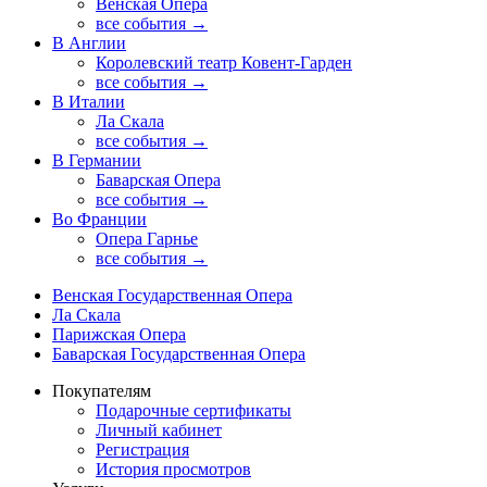
Венская Опера
все события →
В Англии
Королевский театр Ковент-Гарден
все события →
В Италии
Ла Скала
все события →
В Германии
Баварская Опера
все события →
Во Франции
Опера Гарнье
все события →
Венская Государственная Опера
Ла Скала
Парижская Опера
Баварская Государственная Опера
Покупателям
Подарочные сертификаты
Личный кабинет
Регистрация
История просмотров