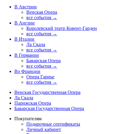
В Австрии
Венская Опера
все события →
В Англии
Королевский театр Ковент-Гарден
все события →
В Италии
Ла Скала
все события →
В Германии
Баварская Опера
все события →
Во Франции
Опера Гарнье
все события →
Венская Государственная Опера
Ла Скала
Парижская Опера
Баварская Государственная Опера
Покупателям
Подарочные сертификаты
Личный кабинет