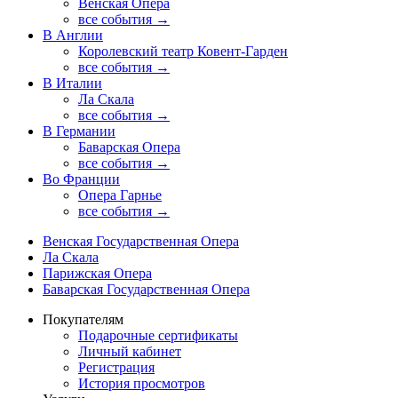
Венская Опера
все события →
В Англии
Королевский театр Ковент-Гарден
все события →
В Италии
Ла Скала
все события →
В Германии
Баварская Опера
все события →
Во Франции
Опера Гарнье
все события →
Венская Государственная Опера
Ла Скала
Парижская Опера
Баварская Государственная Опера
Покупателям
Подарочные сертификаты
Личный кабинет
Регистрация
История просмотров