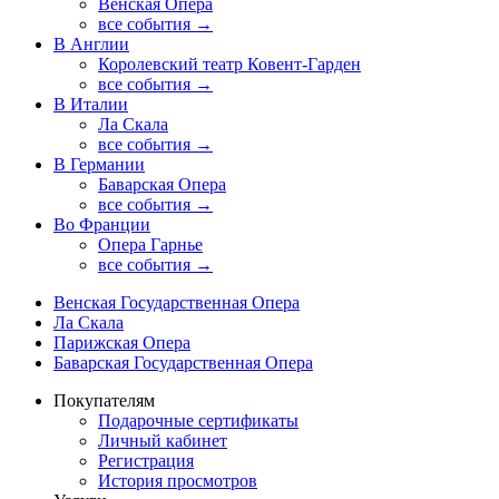
Венская Опера
все события →
В Англии
Королевский театр Ковент-Гарден
все события →
В Италии
Ла Скала
все события →
В Германии
Баварская Опера
все события →
Во Франции
Опера Гарнье
все события →
Венская Государственная Опера
Ла Скала
Парижская Опера
Баварская Государственная Опера
Покупателям
Подарочные сертификаты
Личный кабинет
Регистрация
История просмотров