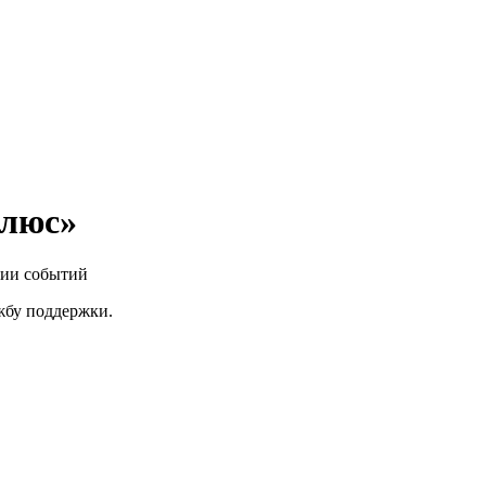
олюс»
нии событий
ужбу поддержки.