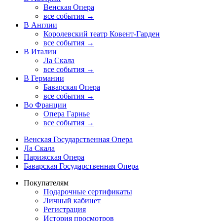
Венская Опера
все события →
В Англии
Королевский театр Ковент-Гарден
все события →
В Италии
Ла Скала
все события →
В Германии
Баварская Опера
все события →
Во Франции
Опера Гарнье
все события →
Венская Государственная Опера
Ла Скала
Парижская Опера
Баварская Государственная Опера
Покупателям
Подарочные сертификаты
Личный кабинет
Регистрация
История просмотров