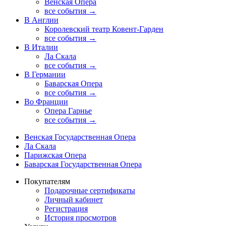
Венская Опера
все события →
В Англии
Королевский театр Ковент-Гарден
все события →
В Италии
Ла Скала
все события →
В Германии
Баварская Опера
все события →
Во Франции
Опера Гарнье
все события →
Венская Государственная Опера
Ла Скала
Парижская Опера
Баварская Государственная Опера
Покупателям
Подарочные сертификаты
Личный кабинет
Регистрация
История просмотров