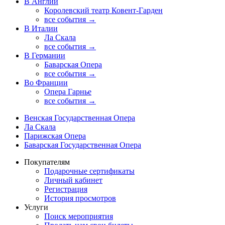
В Англии
Королевский театр Ковент-Гарден
все события →
В Италии
Ла Скала
все события →
В Германии
Баварская Опера
все события →
Во Франции
Опера Гарнье
все события →
Венская Государственная Опера
Ла Скала
Парижская Опера
Баварская Государственная Опера
Покупателям
Подарочные сертификаты
Личный кабинет
Регистрация
История просмотров
Услуги
Поиск мероприятия