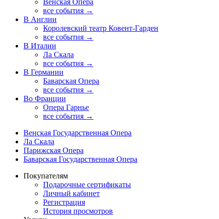
Венская Опера
все события →
В Англии
Королевский театр Ковент-Гарден
все события →
В Италии
Ла Скала
все события →
В Германии
Баварская Опера
все события →
Во Франции
Опера Гарнье
все события →
Венская Государственная Опера
Ла Скала
Парижская Опера
Баварская Государственная Опера
Покупателям
Подарочные сертификаты
Личный кабинет
Регистрация
История просмотров