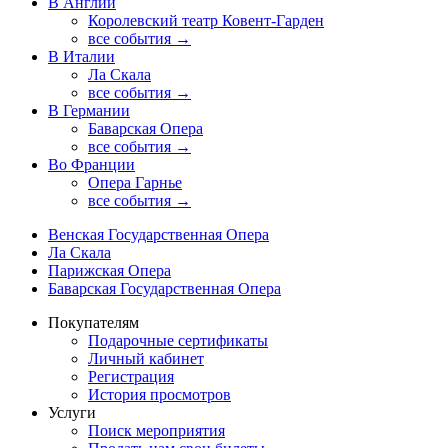
В Англии
Королевский театр Ковент-Гарден
все события →
В Италии
Ла Скала
все события →
В Германии
Баварская Опера
все события →
Во Франции
Опера Гарнье
все события →
Венская Государственная Опера
Ла Скала
Парижская Опера
Баварская Государственная Опера
Покупателям
Подарочные сертификаты
Личный кабинет
Регистрация
История просмотров
Услуги
Поиск мероприятия