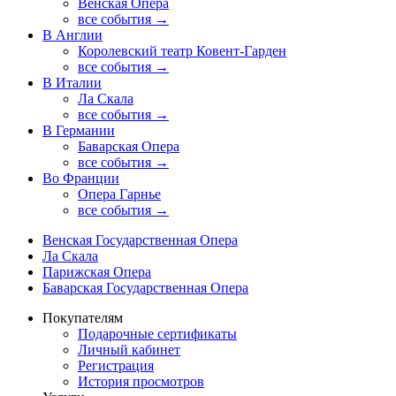
Венская Опера
все события →
В Англии
Королевский театр Ковент-Гарден
все события →
В Италии
Ла Скала
все события →
В Германии
Баварская Опера
все события →
Во Франции
Опера Гарнье
все события →
Венская Государственная Опера
Ла Скала
Парижская Опера
Баварская Государственная Опера
Покупателям
Подарочные сертификаты
Личный кабинет
Регистрация
История просмотров