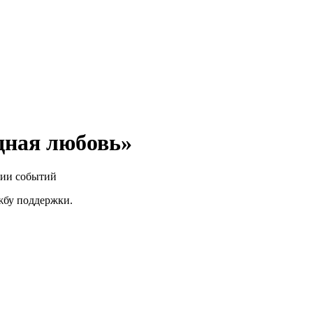
дная любовь»
нии событий
ужбу поддержки.