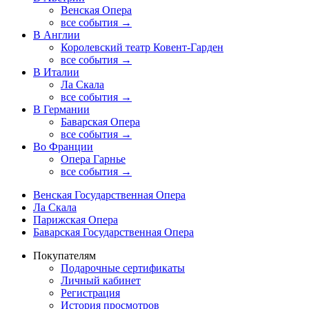
Венская Опера
все события →
В Англии
Королевский театр Ковент-Гарден
все события →
В Италии
Ла Скала
все события →
В Германии
Баварская Опера
все события →
Во Франции
Опера Гарнье
все события →
Венская Государственная Опера
Ла Скала
Парижская Опера
Баварская Государственная Опера
Покупателям
Подарочные сертификаты
Личный кабинет
Регистрация
История просмотров