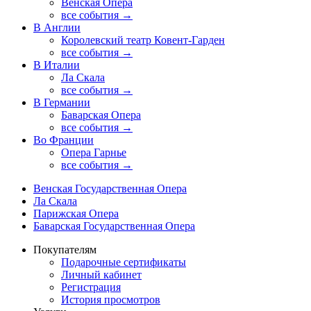
Венская Опера
все события →
В Англии
Королевский театр Ковент-Гарден
все события →
В Италии
Ла Скала
все события →
В Германии
Баварская Опера
все события →
Во Франции
Опера Гарнье
все события →
Венская Государственная Опера
Ла Скала
Парижская Опера
Баварская Государственная Опера
Покупателям
Подарочные сертификаты
Личный кабинет
Регистрация
История просмотров