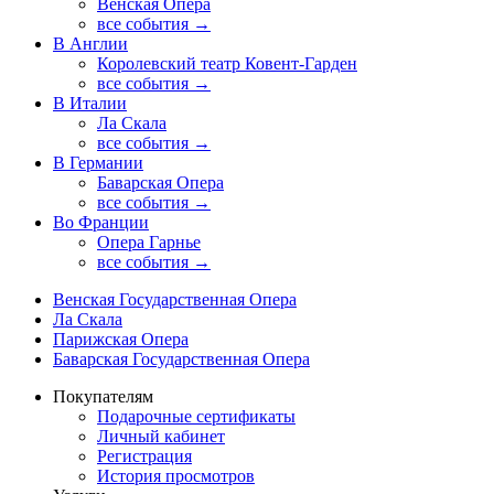
Венская Опера
все события →
В Англии
Королевский театр Ковент-Гарден
все события →
В Италии
Ла Скала
все события →
В Германии
Баварская Опера
все события →
Во Франции
Опера Гарнье
все события →
Венская Государственная Опера
Ла Скала
Парижская Опера
Баварская Государственная Опера
Покупателям
Подарочные сертификаты
Личный кабинет
Регистрация
История просмотров