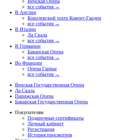
Венская Опера
все события →
В Англии
Королевский театр Ковент-Гарден
все события →
В Италии
Ла Скала
все события →
В Германии
Баварская Опера
все события →
Во Франции
Опера Гарнье
все события →
Венская Государственная Опера
Ла Скала
Парижская Опера
Баварская Государственная Опера
Покупателям
Подарочные сертификаты
Личный кабинет
Регистрация
История просмотров