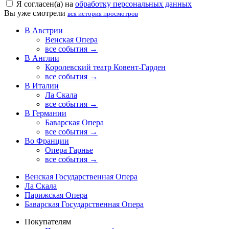
Я согласен(а) на
обработку персональных данных
Вы уже смотрели
вся история просмотров
В Австрии
Венская Опера
все события →
В Англии
Королевский театр Ковент-Гарден
все события →
В Италии
Ла Скала
все события →
В Германии
Баварская Опера
все события →
Во Франции
Опера Гарнье
все события →
Венская Государственная Опера
Ла Скала
Парижская Опера
Баварская Государственная Опера
Покупателям