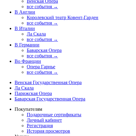
Венская Опера
все события →
В Англии
Королевский театр Ковент-Гарден
все события →
В Италии
Ла Скала
все события →
В Германии
Баварская Опера
все события →
Во Франции
Опера Гарнье
все события →
Венская Государственная Опера
Ла Скала
Парижская Опера
Баварская Государственная Опера
Покупателям
Подарочные сертификаты
Личный кабинет
Регистрация
История просмотров