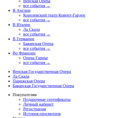
Венская Опера
все события →
В Англии
Королевский театр Ковент-Гарден
все события →
В Италии
Ла Скала
все события →
В Германии
Баварская Опера
все события →
Во Франции
Опера Гарнье
все события →
Венская Государственная Опера
Ла Скала
Парижская Опера
Баварская Государственная Опера
Покупателям
Подарочные сертификаты
Личный кабинет
Регистрация
История просмотров