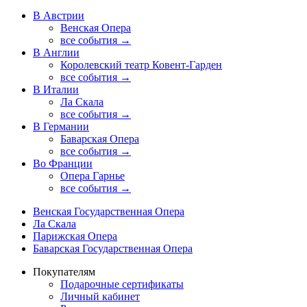
В Австрии
Венская Опера
все события →
В Англии
Королевский театр Ковент-Гарден
все события →
В Италии
Ла Скала
все события →
В Германии
Баварская Опера
все события →
Во Франции
Опера Гарнье
все события →
Венская Государственная Опера
Ла Скала
Парижская Опера
Баварская Государственная Опера
Покупателям
Подарочные сертификаты
Личный кабинет