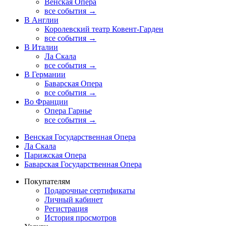
Венская Опера
все события →
В Англии
Королевский театр Ковент-Гарден
все события →
В Италии
Ла Скала
все события →
В Германии
Баварская Опера
все события →
Во Франции
Опера Гарнье
все события →
Венская Государственная Опера
Ла Скала
Парижская Опера
Баварская Государственная Опера
Покупателям
Подарочные сертификаты
Личный кабинет
Регистрация
История просмотров