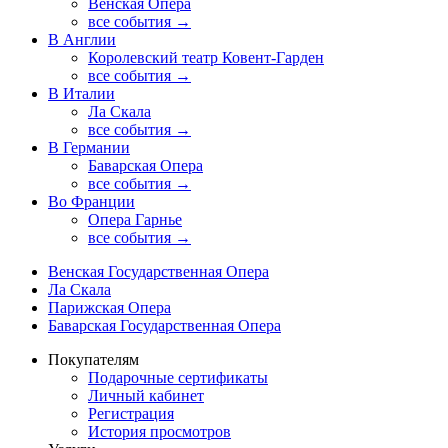
Венская Опера
все события →
В Англии
Королевский театр Ковент-Гарден
все события →
В Италии
Ла Скала
все события →
В Германии
Баварская Опера
все события →
Во Франции
Опера Гарнье
все события →
Венская Государственная Опера
Ла Скала
Парижская Опера
Баварская Государственная Опера
Покупателям
Подарочные сертификаты
Личный кабинет
Регистрация
История просмотров