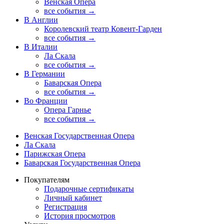
Венская Опера
все события →
В Англии
Королевский театр Ковент-Гарден
все события →
В Италии
Ла Скала
все события →
В Германии
Баварская Опера
все события →
Во Франции
Опера Гарнье
все события →
Венская Государственная Опера
Ла Скала
Парижская Опера
Баварская Государственная Опера
Покупателям
Подарочные сертификаты
Личный кабинет
Регистрация
История просмотров