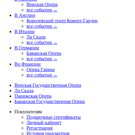
Венская Опера
все события →
В Англии
Королевский театр Ковент-Гарден
все события →
В Италии
Ла Скала
все события →
В Германии
Баварская Опера
все события →
Во Франции
Опера Гарнье
все события →
Венская Государственная Опера
Ла Скала
Парижская Опера
Баварская Государственная Опера
Покупателям
Подарочные сертификаты
Личный кабинет
Регистрация
История просмотров